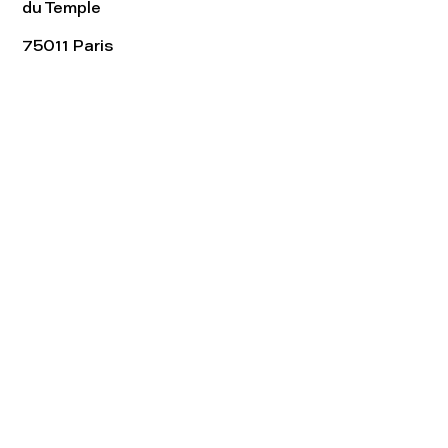
du Temple
75011 Paris
Tel:
01.48.05.51.85
Horaires
Lundi - vendredi : 10h-19h
Samedi : 11h-19h
Rejoignez notre
Newsletter afin
de connaître nos promos!
S'abonner maintenant