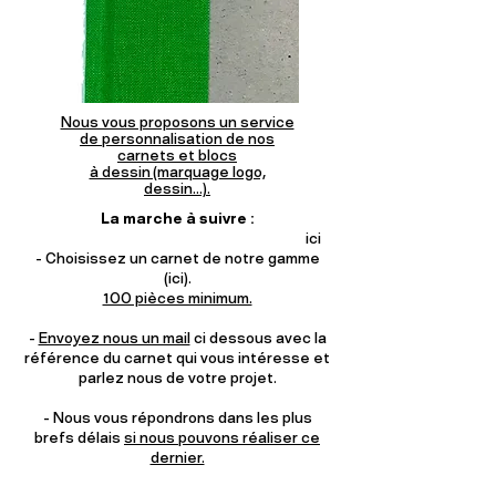
Nous vous proposons un service
de personnalisation de nos
carnets et blocs
à dessin (marquage logo,
dessin...).
La marche à suivre :
ici
- Choisissez un carnet de notre gamme
(ici).
100 pièces minimum.
-
Envoyez nous un mail
ci dessous avec la
référence du carnet qui vous intéresse et
parlez nous de votre projet.
- Nous vous répondrons dans les plus
brefs délais
si nous pouvons réaliser ce
dernier.