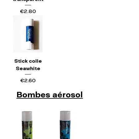
Price
€2.80
Stick colle
Seawhite
Price
€2.60
Bombes aérosol