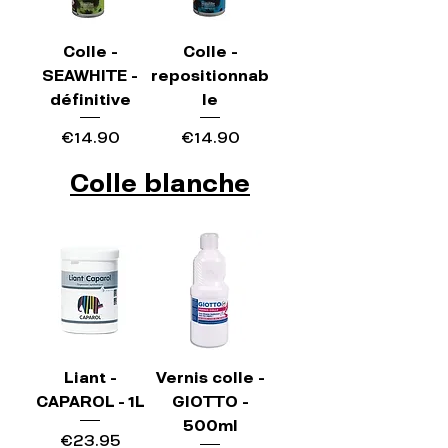
Colle -
Colle -
SEAWHITE -
repositionnab
définitive
le
Price
Price
€14.90
€14.90
Colle blanche
Liant -
Vernis colle -
CAPAROL - 1L
GIOTTO -
500ml
Price
€23.95