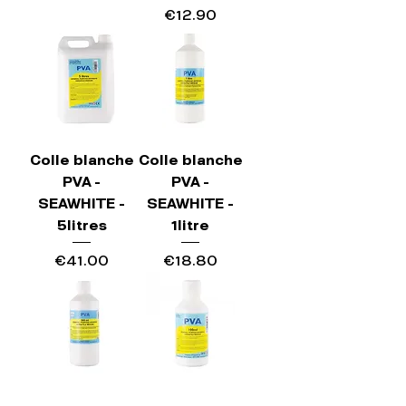
Price
€12.90
Colle blanche
Colle blanche
PVA -
PVA -
SEAWHITE -
SEAWHITE -
5litres
1litre
Price
Price
€41.00
€18.80
Colle blanche
Colle blanche