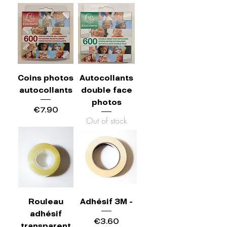
Coins photos
Autocollants
autocollants
double face
photos
Price
€7.90
Out of stock
Rouleau
Adhésif 3M -
adhésif
Price
€3.60
transparent