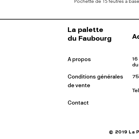
Pochette de 15 feutres à bas
La palette
A
du Faubourg
16
A propos
du
Conditions générales
75
de vente
Te
Contact
© 2019 La 