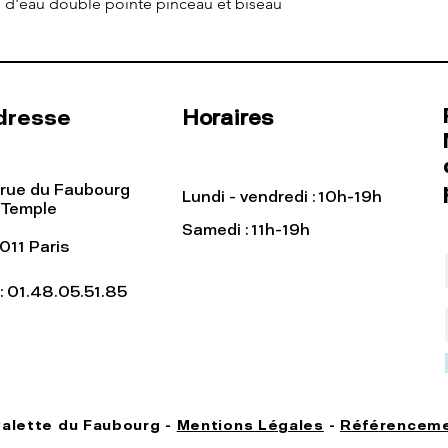
e d'eau double pointe pinceau et biseau
dresse
Horaires
 rue du Faubourg
Lundi - vendredi : 10h-19h
 Temple
Samedi : 11h-19h
011 Paris
l: 01.48.05.51.85
Palette du Faubourg -
Mentions Légales
-
Référenceme