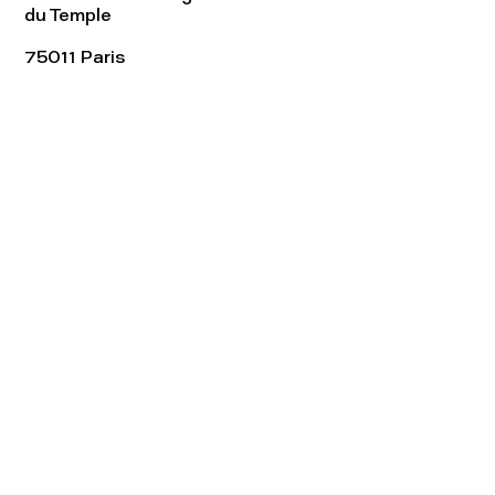
du Temple
75011 Paris
Tel:
01.48.05.51.85
Horaires
Lundi - vendredi : 10h-19h
Samedi : 11h-19h
Rejoignez notre
Newsletter afin
de connaître nos promos!
S'abonner maintenant