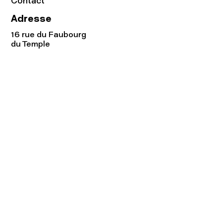
Contact
Adresse
16 rue du Faubourg
du Temple
75011 Paris
Tel:
01.48.05.51.85
Horaires
Lundi - vendredi : 10h-19h
Samedi : 11h-19h
Rejoignez notre
Newsletter afin
de connaître nos promos!