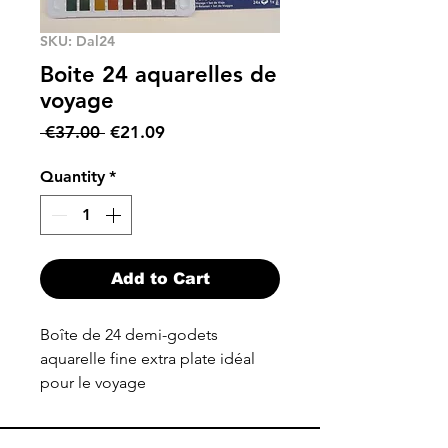
SKU: Dal24
Boite 24 aquarelles de
voyage
Regular
Sale
 €37.00 
€21.09
Price
Price
Quantity
*
Add to Cart
Boîte de 24 demi-godets
aquarelle fine extra plate idéal
pour le voyage