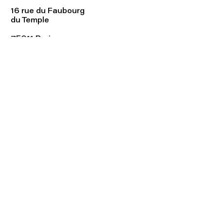
16 rue du Faubourg
du Temple
75011 Paris
Tel:
01.48.05.51.85
Horaires
Lundi - vendredi : 10h-19h
Samedi : 11h-19h
Rejoignez notre
Newsletter afin
de connaître nos promos!
S'abonner maintenant