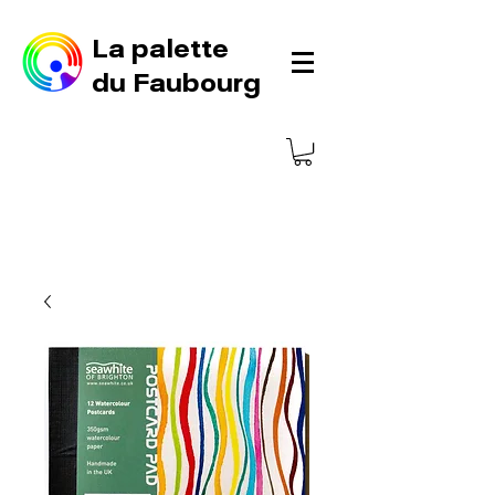
La palette
du Faubourg