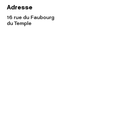
Adresse
16 rue du Faubourg
du Temple
75011 Paris
Tel:
01.48.05.51.85
Horaires
Lundi - vendredi : 10h-19h
Samedi : 11h-19h
Rejoignez notre
Newsletter afin
de connaître nos promos!