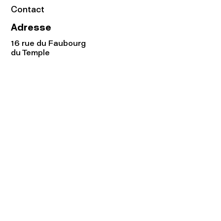
Contact
Adresse
16 rue du Faubourg
du Temple
75011 Paris
Tel:
01.48.05.51.85
Horaires
Lundi - vendredi : 10h-19h
Samedi : 11h-19h
Rejoignez notre
Newsletter afin
de connaître nos promos!