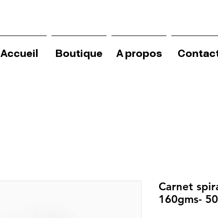
Accueil
Boutique
A propos
Contac
Carnet spira
160gms- 50