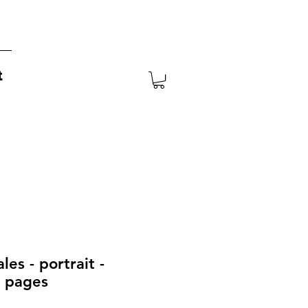
t
les - portrait -
 pages