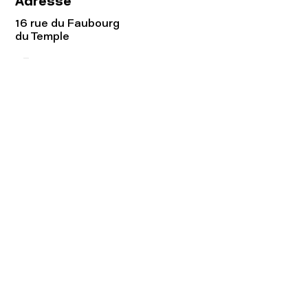
Adresse
16 rue du Faubourg
du Temple
75011 Paris
Tel:
01.48.05.51.85
Horaires
Lundi - vendredi : 10h-19h
Samedi : 11h-19h
Rejoignez notre
Newsletter afin
de connaître nos promos!