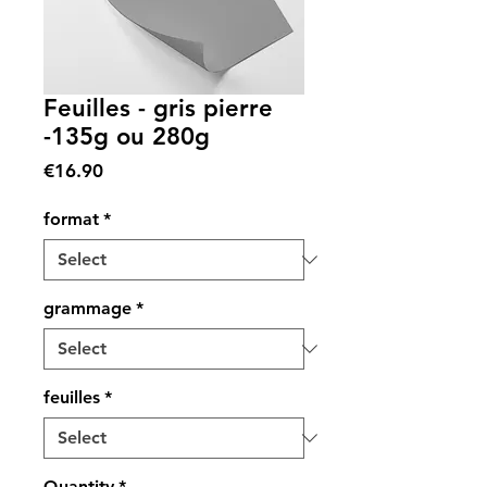
Feuilles - gris pierre
-135g ou 280g
Price
€16.90
format
*
grammage
*
feuilles
*
Quantity
*