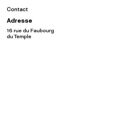
Contact
Adresse
16 rue du Faubourg
du Temple
75011 Paris
Tel:
01.48.05.51.85
Horaires
Lundi - vendredi : 10h-19h
Samedi : 11h-19h
Rejoignez notre
Newsletter afin
de connaître nos promos!