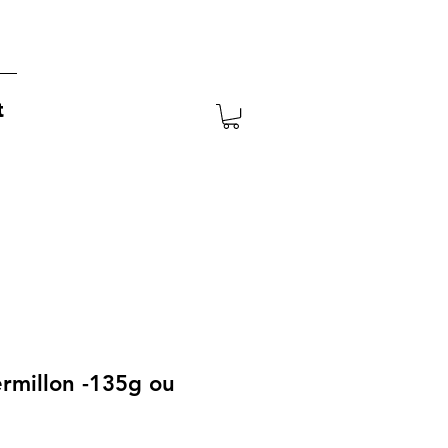
t
vermillon -135g ou