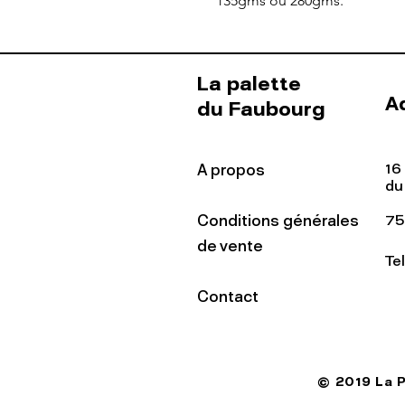
135gms ou 280gms.
La palette
A
du Faubourg
16
A propos
du
Conditions générales
75
de vente
Te
Contact
© 2019 La 