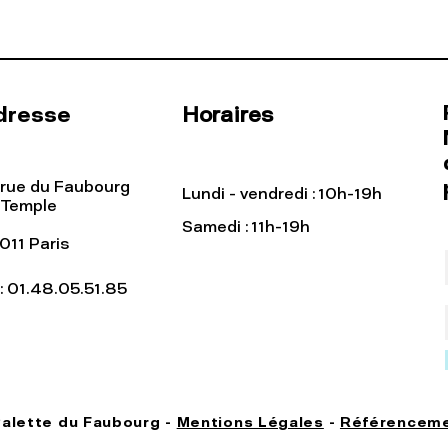
dresse
Horaires
 rue du Faubourg
Lundi - vendredi : 10h-19h
 Temple
Samedi : 11h-19h
011 Paris
l: 01.48.05.51.85
Palette du Faubourg -
Mentions Légales
-
Référenceme