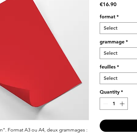
Price
€16.90
format
*
Select
grammage
*
Select
feuilles
*
Select
Quantity
*
lon". Format A3 ou A4, deux grammages :