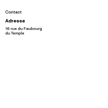
Contact
Adresse
16 rue du Faubourg
du Temple
75011 Paris
Tel:
01.48.05.51.85
Horaires
Lundi - vendredi : 10h-19h
Samedi : 11h-19h
Rejoignez notre
Newsletter afin
de connaître nos promos!