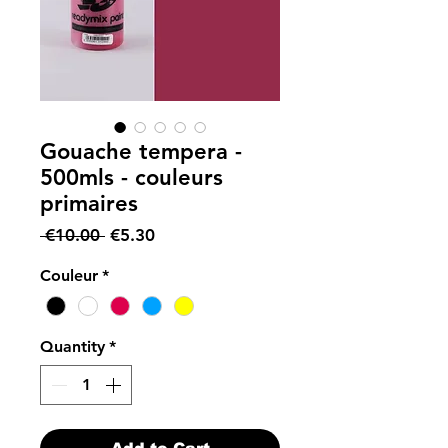
Gouache tempera -
500mls - couleurs
primaires
Regular
Sale
 €10.00 
€5.30
Price
Price
Couleur
*
Quantity
*