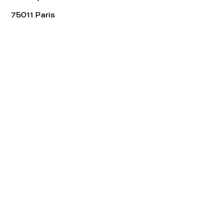
75011 Paris
Tel:
01.48.05.51.85
Horaires
Lundi - vendredi : 10h-19h
Samedi : 11h-19h
Rejoignez notre
Newsletter afin
de connaître nos promos!
S'abonner maintenant