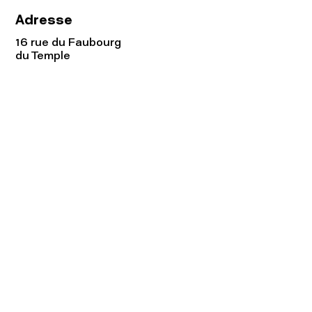
Adresse
16 rue du Faubourg
du Temple
75011 Paris
Tel:
01.48.05.51.85
Horaires
Lundi - vendredi : 10h-19h
Samedi : 11h-19h
Rejoignez notre
Newsletter afin
de connaître nos promos!