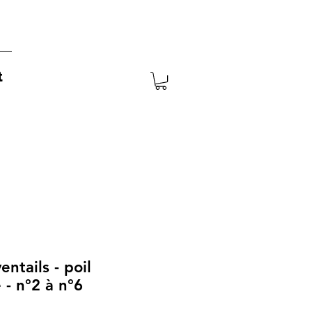
t
ntails - poil
 - n°2 à n°6