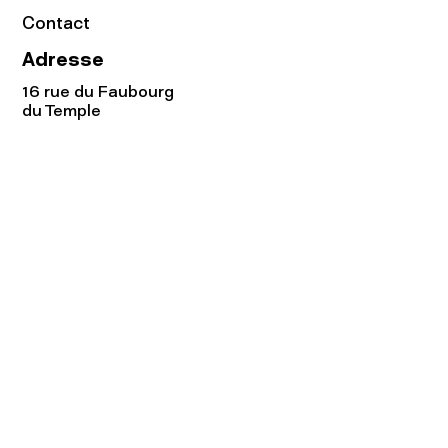
Contact
Adresse
16 rue du Faubourg
du Temple
75011 Paris
Tel:
01.48.05.51.85
Horaires
Lundi - vendredi : 10h-19h
Samedi : 11h-19h
Rejoignez notre
Newsletter afin
de connaître nos promos!