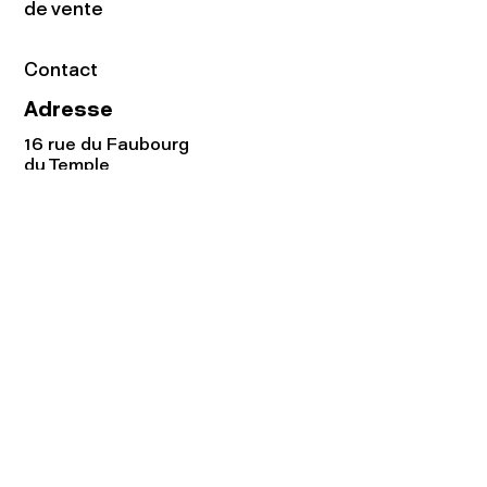
de vente
Contact
Adresse
16 rue du Faubourg
du Temple
75011 Paris
Tel:
01.48.05.51.85
Horaires
Lundi - vendredi : 10h-19h
Samedi : 11h-19h
Rejoignez notre
Newsletter afin
de connaître nos promos!