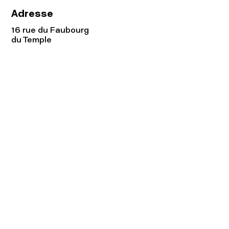
Adresse
16 rue du Faubourg
du Temple
75011 Paris
Tel:
01.48.05.51.85
Horaires
Lundi - vendredi : 10h-19h
Samedi : 11h-19h
Rejoignez notre
Newsletter afin
de connaître nos promos!