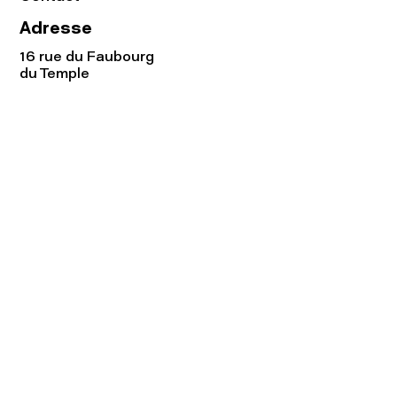
Adresse
16 rue du Faubourg
du Temple
75011 Paris
Tel:
01.48.05.51.85
Horaires
Lundi - vendredi : 10h-19h
Samedi : 11h-19h
Rejoignez notre
Newsletter afin
de connaître nos promos!