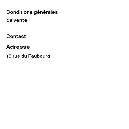
Conditions générales
de vente
Contact
Adresse
16 rue du Faubourg
du Temple
75011 Paris
Tel:
01.48.05.51.85
Horaires
Lundi - vendredi : 10h-19h
Samedi : 11h-19h
Rejoignez notre