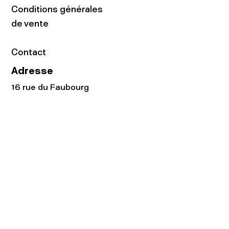
Conditions générales
de vente
Contact
Adresse
16 rue du Faubourg
du Temple
75011 Paris
Tel:
01.48.05.51.85
Horaires
Lundi - vendredi : 10h-19h
Samedi : 11h-19h
Rejoignez notre
Newsletter afin