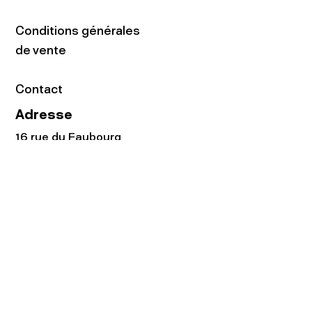
Conditions générales
de vente
Contact
Adresse
16 rue du Faubourg
du Temple
75011 Paris
Tel:
01.48.05.51.85
Horaires
Lundi - vendredi : 10h-19h
Samedi : 11h-19h
Rejoignez notre