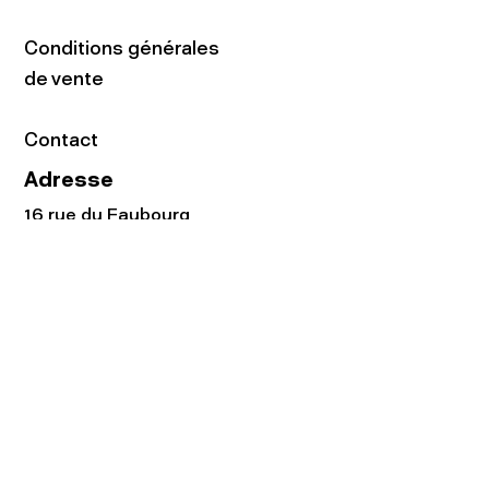
Conditions générales
de vente
Contact
Adresse
16 rue du Faubourg
du Temple
75011 Paris
Tel:
01.48.05.51.85
Horaires
Lundi - vendredi : 10h-19h
Samedi : 11h-19h
Rejoignez notre