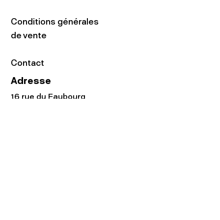
Conditions générales
de vente
Contact
Adresse
16 rue du Faubourg
du Temple
75011 Paris
Tel:
01.48.05.51.85
Horaires
Lundi - vendredi : 10h-19h
Samedi : 11h-19h
Rejoignez notre