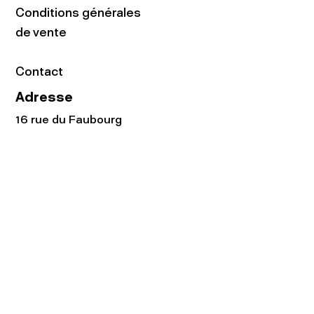
Conditions générales
de vente
Contact
Adresse
16 rue du Faubourg
du Temple
75011 Paris
Tel:
01.48.05.51.85
Horaires
Lundi - vendredi : 10h-19h
Samedi : 11h-19h
Rejoignez notre
Newsletter afin