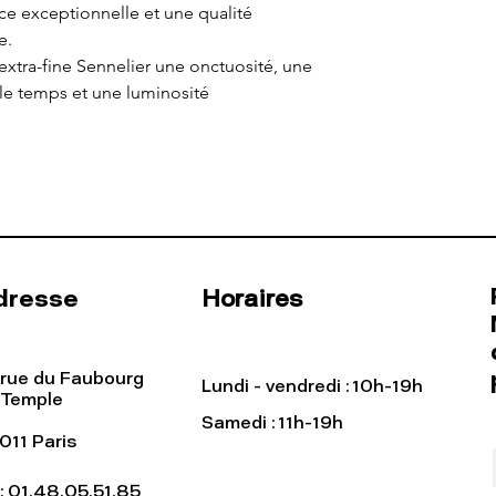
e exceptionnelle et une qualité
e.
 extra-fine Sennelier une onctuosité, une
 le temps et une luminosité
dresse
Horaires
 rue du Faubourg
Lundi - vendredi : 10h-19h
 Temple
Samedi : 11h-19h
011 Paris
l: 01.48.05.51.85