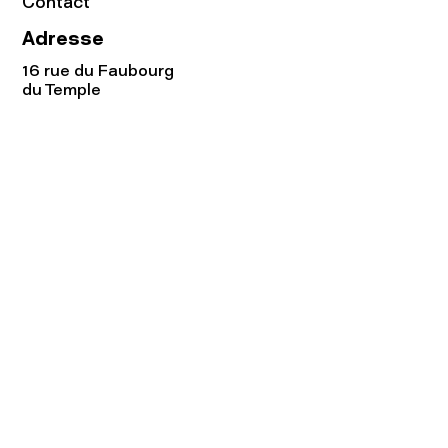
Contact
Adresse
16 rue du Faubourg
du Temple
75011 Paris
Tel:
01.48.05.51.85
Horaires
Lundi - vendredi : 10h-19h
Samedi : 11h-19h
Rejoignez notre
Newsletter afin
de connaître nos promos!