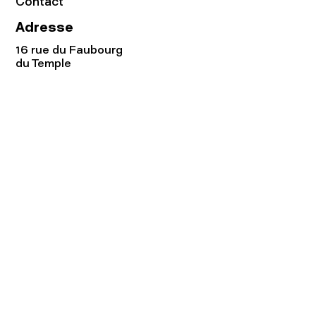
Contact
Adresse
16 rue du Faubourg
du Temple
75011 Paris
Tel:
01.48.05.51.85
Horaires
Lundi - vendredi : 10h-19h
Samedi : 11h-19h
Rejoignez notre
Newsletter afin
de connaître nos promos!