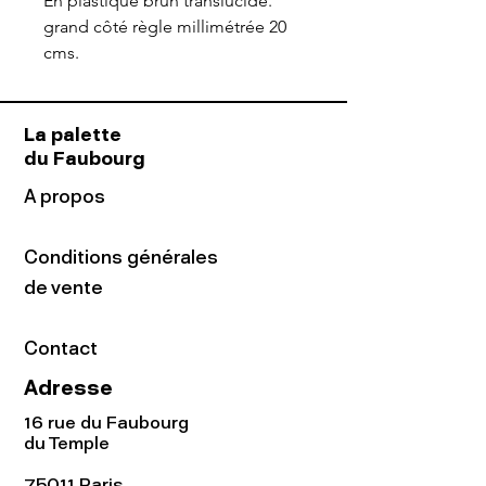
En plastique brun translucide.
grand côté règle millimétrée 20
cms.
La palette
du Faubourg
A propos
Conditions générales
de vente
Contact
Adresse
16 rue du Faubourg
du Temple
75011 Paris