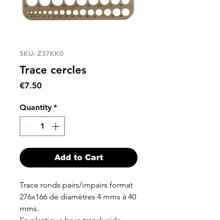
SKU: Z37KK0
Trace cercles
Price
€7.50
Quantity
*
Add to Cart
Trace ronds pairs/impairs format
276x166 de diamètres 4 mms à 40
mms.