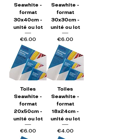
Seawhite -
Seawhite -
format
format
30x40cm -
30x30cm -
unité ou lot
unité ou lot
Price
Price
€6.00
€6.00
Toiles
Toiles
Seawhite -
Seawhite -
format
format
20x50cm -
18x24cm -
unité ou lot
unité ou lot
Price
Price
€6.00
€4.00