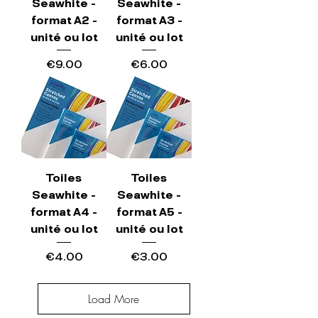
Seawhite -
Seawhite -
format A2 -
format A3 -
unité ou lot
unité ou lot
Price
Price
€9.00
€6.00
Toiles
Toiles
Seawhite -
Seawhite -
format A4 -
format A5 -
unité ou lot
unité ou lot
Price
Price
€4.00
€3.00
Load More