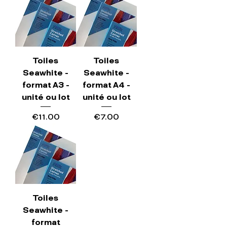
Toiles
Toiles
Seawhite -
Seawhite -
format A3 -
format A4 -
unité ou lot
unité ou lot
Price
Price
€11.00
€7.00
Toiles
Seawhite -
format