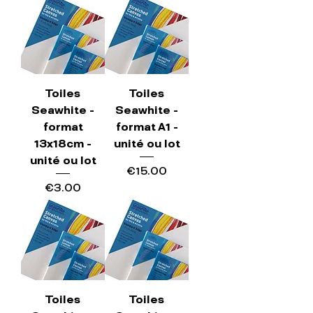
Toiles
Toiles
Seawhite -
Seawhite -
format
format A1 -
13x18cm -
unité ou lot
unité ou lot
Price
€15.00
Price
€3.00
Toiles
Toiles