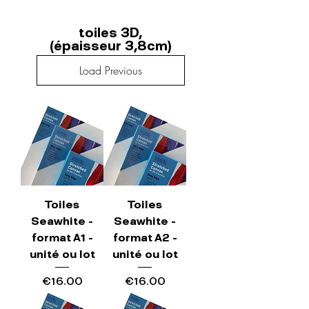
toiles 3D,
(épaisseur 3,8cm)
Load Previous
Toiles
Toiles
Seawhite -
Seawhite -
format A1 -
format A2 -
unité ou lot
unité ou lot
Price
Price
€16.00
€16.00