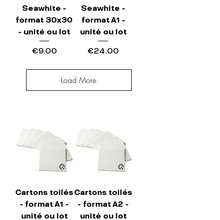
Seawhite -
Seawhite -
format 30x30
format A1 -
- unité ou lot
unité ou lot
Price
Price
€9.00
€24.00
Load More
Cartons toilés
Cartons toilés
- format A1 -
- format A2 -
unité ou lot
unité ou lot