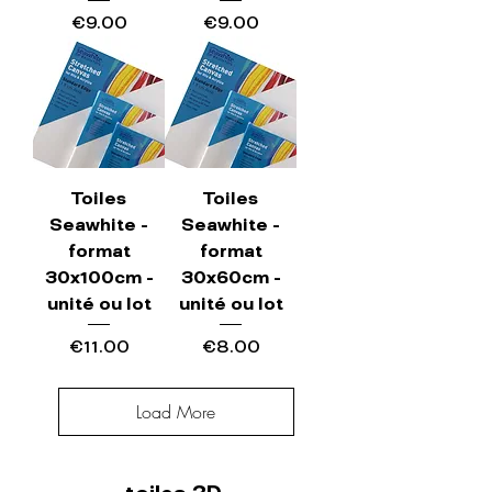
Price
Price
€9.00
€9.00
Toiles
Toiles
Seawhite -
Seawhite -
format
format
30x100cm -
30x60cm -
unité ou lot
unité ou lot
Price
Price
€11.00
€8.00
Load More