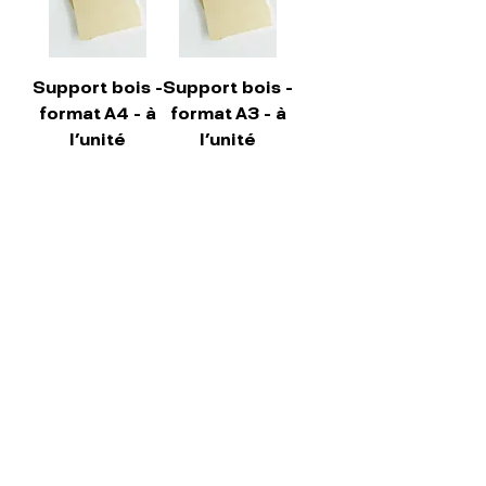
Support bois -
Support bois -
format A4 - à
format A3 - à
l'unité
l'unité
Price
Price
€7.00
€11.00
Support bois -
Support bois -
format A2 - à
format
l'unité
50x50cm - à
l'unité
Price
€20.00
Price
€17.00