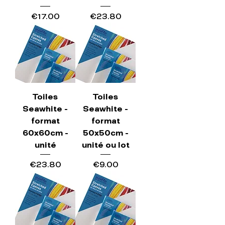
Price
Price
€17.00
€23.80
Toiles
Toiles
Seawhite -
Seawhite -
format
format
60x60cm -
50x50cm -
unité
unité ou lot
Price
Price
€23.80
€9.00