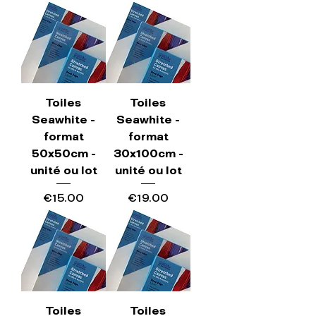
Toiles
Toiles
Seawhite -
Seawhite -
format
format
50x50cm -
30x100cm -
unité ou lot
unité ou lot
Price
Price
€15.00
€19.00
Toiles
Toiles