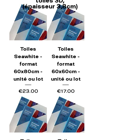
toiles 3D,
(épaisseur 3,8cm)
Toiles
Toiles
Seawhite -
Seawhite -
format
format
60x80cm -
60x60cm -
unité ou lot
unité ou lot
Price
Price
€23.00
€17.00