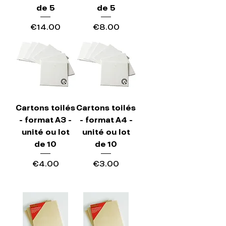
de 5
de 5
Price
Price
€14.00
€8.00
Cartons toilés
Cartons toilés
- format A3 -
- format A4 -
unité ou lot
unité ou lot
de 10
de 10
Price
Price
€4.00
€3.00