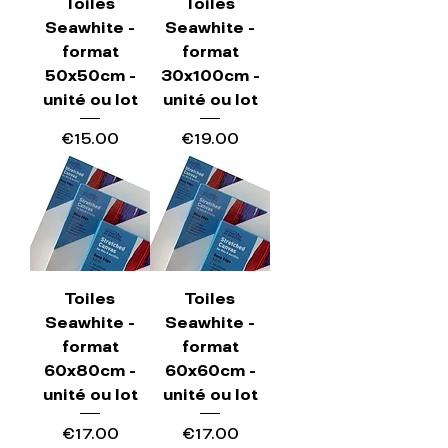
Toiles
Toiles
Seawhite -
Seawhite -
format
format
50x50cm -
30x100cm -
unité ou lot
unité ou lot
Price
Price
€15.00
€19.00
Toiles
Toiles
Seawhite -
Seawhite -
format
format
60x80cm -
60x60cm -
unité ou lot
unité ou lot
Price
Price
€17.00
€17.00