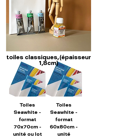
toiles classiques, (épaisseur
1,8cm)
Toiles
Toiles
Seawhite -
Seawhite -
format
format
70x70cm -
60x80cm -
unité ou lot
unité